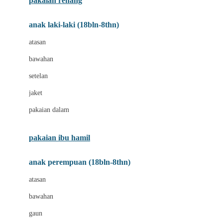
pakaian renang
Bumkins
anak laki-laki (18bln-8thn)
C
atasan
Cetaphil
bawahan
Chicco
setelan
Childlife
jaket
Clevamama
pakaian dalam
Cocolatte
Cottonseeds
pakaian ibu hamil
Cozy N Safe
anak perempuan (18bln-8thn)
Crane
atasan
Cybex
bawahan
D
gaun