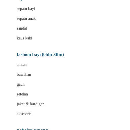
Bio Oil
sepatu bayi
Biolane
sepatu anak
Bite Fighters
sandal
Bizzi Growin
kaus kaki
Blackmores
fashion bayi (0bln-3thn)
Blooming Marvellous
atasan
Bonnels
bawahan
Bravado
gaun
Bruder
setelan
Brush Baby
jaket & kardigan
Buds Organics
aksesoris
Bugaboo
Buggygear