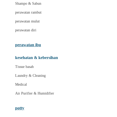
London Taxi
Shampo & Sabun
Love To Dream
perawatan rambut
perawatan mulut
M
perawatan diri
Magformers
Mama's Choice
perawatan ibu
Mamas&Papas
kesehatan & kebersihan
Mamaway
Tissue basah
Maxi Cosi
Laundry & Cleaning
Megabloks
Medical
Micro
Air Purifier & Humidifier
MiDeer
Mimi & Lula
potty
Mini Monkey