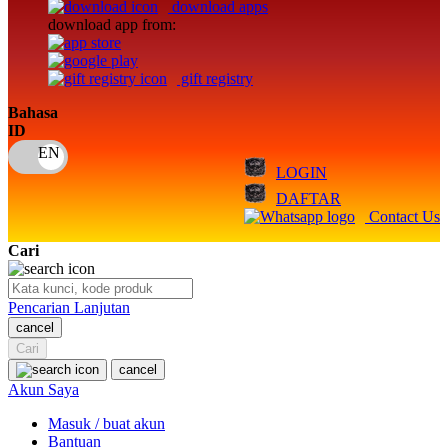
download apps
download app from:
Oh Ma Grain
Okiedog
gift registry
P
Bahasa
ID
Peachy
LOGIN
Phil & Ted's
DAFTAR
Philips Avent
Contact Us
Pigeon
Cari
Playgro
Pencarian Lanjutan
Poled Global
cancel
Cari
Ponycycle
cancel
Puma
Akun Saya
Pureats
Masuk / buat akun
Bantuan