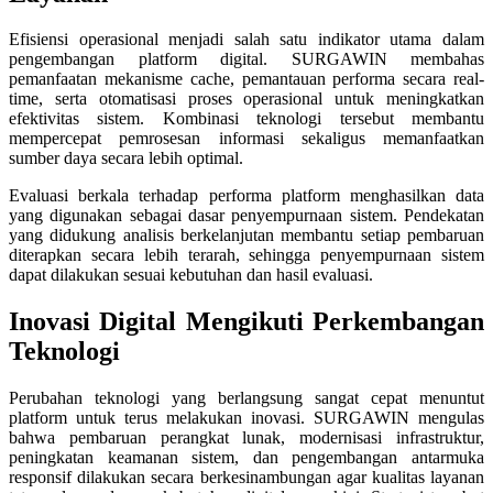
Xootz
Efisiensi operasional menjadi salah satu indikator utama dalam
pengembangan platform digital. SURGAWIN membahas
Y
pemanfaatan mekanisme cache, pemantauan performa secara real-
time, serta otomatisasi proses operasional untuk meningkatkan
Yamatoya
efektivitas sistem. Kombinasi teknologi tersebut membantu
mempercepat pemrosesan informasi sekaligus memanfaatkan
Z
sumber daya secara lebih optimal.
Evaluasi berkala terhadap performa platform menghasilkan data
Zaxy
yang digunakan sebagai dasar penyempurnaan sistem. Pendekatan
Zoggs
yang didukung analisis berkelanjutan membantu setiap pembaruan
diterapkan secara lebih terarah, sehingga penyempurnaan sistem
dapat dilakukan sesuai kebutuhan dan hasil evaluasi.
0-9
Inovasi Digital Mengikuti Perkembangan
4Moms
Teknologi
59S
Perubahan teknologi yang berlangsung sangat cepat menuntut
platform untuk terus melakukan inovasi. SURGAWIN mengulas
bahwa pembaruan perangkat lunak, modernisasi infrastruktur,
peningkatan keamanan sistem, dan pengembangan antarmuka
responsif dilakukan secara berkesinambungan agar kualitas layanan