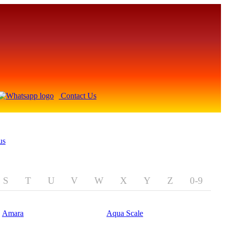
Contact Us
us
S
T
U
V
W
X
Y
Z
0-9
Amara
Aqua Scale