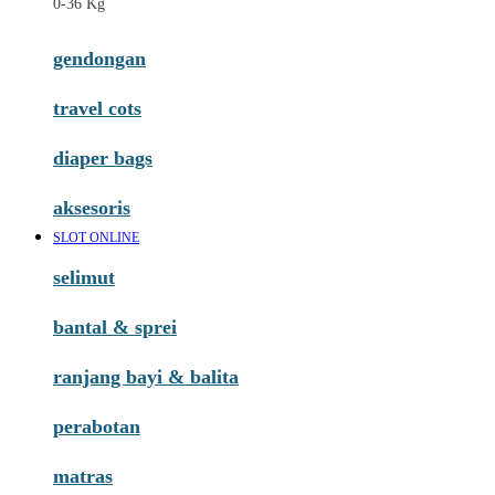
0-36 Kg
gendongan
travel cots
diaper bags
aksesoris
SLOT ONLINE
selimut
bantal & sprei
ranjang bayi & balita
perabotan
matras