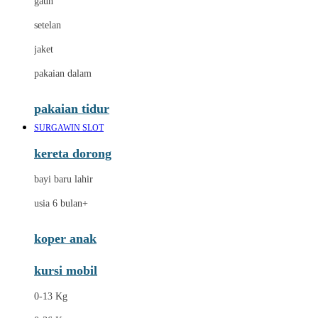
gaun
setelan
jaket
pakaian dalam
pakaian tidur
SURGAWIN SLOT
kereta dorong
bayi baru lahir
usia 6 bulan+
koper anak
kursi mobil
0-13 Kg