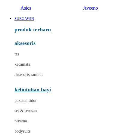
Asics
Aveeno
SURGAWIN
produk terbaru
aksesoris
tas
kacamata
aksesoris rambut
kebutuhan bayi
pakaian tidur
set & terusan
piyama
bodysuits