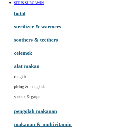
SITUS SURGAWIN
botol
sterilizer & warmers
soothers & teethers
celemek
alat makan
cangkir
piring & mangkuk
sendok & garpu
pengolah makanan
makanan & multivitamin