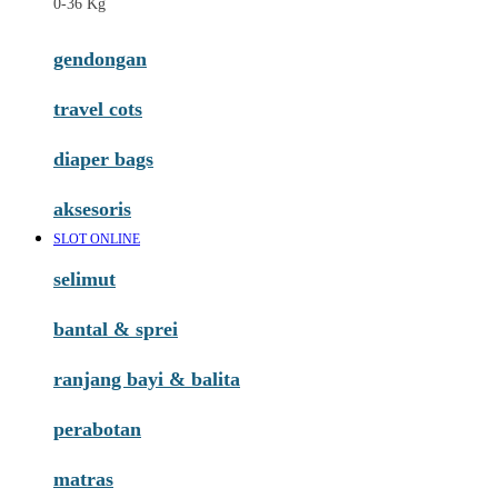
0-36 Kg
gendongan
travel cots
diaper bags
aksesoris
SLOT ONLINE
selimut
bantal & sprei
ranjang bayi & balita
perabotan
matras