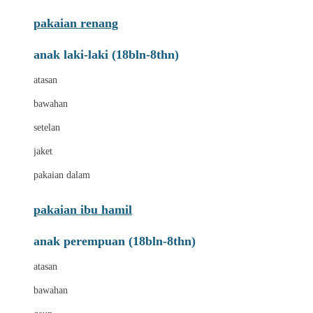
pakaian renang
anak laki-laki (18bln-8thn)
atasan
bawahan
setelan
jaket
pakaian dalam
pakaian ibu hamil
anak perempuan (18bln-8thn)
atasan
bawahan