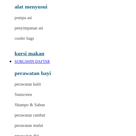
alat menyusui
pompa asi
penyimpanan asi
cooler bags
kursi makan
SURGAWIN DAFTAR
perawatan bayi
perawatan kulit
Sunscreen
Shampo & Sabun
perawatan rambut
perawatan mulut
perawatan diri