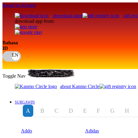
lewati ke Konten
download apps
gift reg
download app from:
Bahasa
ID
Toggle Nav
about Kanmo Circle
SURGAWIN
A
B
C
D
E
F
G
H
Addo
Adidas