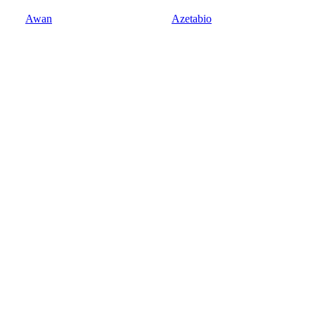
Awan
Azetabio