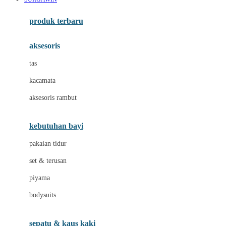
Azetabio
produk terbaru
B
aksesoris
Baabaasheepz
tas
Babiators
kacamata
Baby Dove
aksesoris rambut
Baby Jogger
Baby Rovega
kebutuhan bayi
Babybee
pakaian tidur
Banana Boat
set & terusan
Banz
piyama
Barbie
bodysuits
Beaba
Beauty Barn
sepatu & kaus kaki