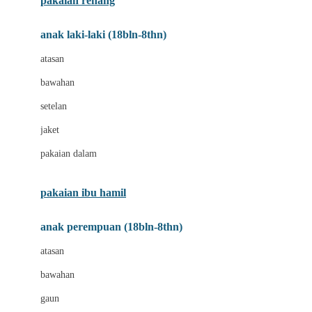
pakaian renang
Bumkins
anak laki-laki (18bln-8thn)
C
atasan
Cetaphil
bawahan
Chicco
setelan
Childlife
jaket
Clevamama
pakaian dalam
Cocolatte
Cottonseeds
pakaian ibu hamil
Cozy N Safe
anak perempuan (18bln-8thn)
Crane
atasan
Cybex
bawahan
D
gaun