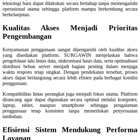
Twistshake
teknologi baru dapat dilakukan secara bertahap tanpa memengaruhi
operasional utama sehingga platform mampu berkembang secara
TY Toys
berkelanjutan.
U
Kualitas Akses Menjadi Prioritas
Pengembangan
Kenyamanan penggunaan sangat dipengaruhi oleh kualitas akses
V
yang disediakan platform. SURGAWIN menjelaskan bahwa
pengelolaan lalu lintas data, sinkronisasi basis data, serta optimalisasi
Veja
distribusi beban server menjadi bagian penting dalam menjaga
waktu respons tetap singkat. Dengan pendekatan tersebut, proses
Vitaflow
akses dapat berlangsung secara lebih efisien pada berbagai kondisi
penggunaan.
Vtech
Kompatibilitas lintas perangkat juga menjadi fokus utama. Platform
W
dirancang agar dapat digunakan secara optimal melalui komputer,
laptop, tablet, maupun smartphone sehingga pengalaman
Waterland
penggunaan tetap konsisten tanpa memerlukan penyesuaian
tambahan.
Wellness
Efisiensi Sistem Mendukung Performa
X
Layanan