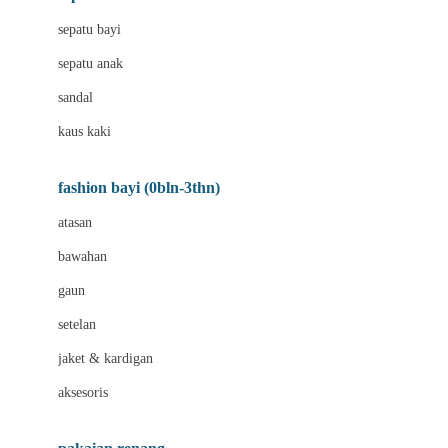
Bio Oil
sepatu bayi
Biolane
sepatu anak
Bite Fighters
sandal
Bizzi Growin
kaus kaki
Blackmores
fashion bayi (0bln-3thn)
Blooming Marvellous
atasan
Bonnels
bawahan
Bravado
gaun
Bruder
setelan
Brush Baby
jaket & kardigan
Buds Organics
aksesoris
Bugaboo
Buggygear