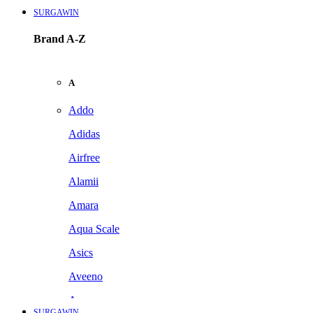
SURGAWIN
Brand A-Z
A
Addo
Adidas
Airfree
Alamii
Amara
Aqua Scale
Asics
Aveeno
Awan
SURGAWIN