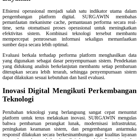
Xootz
Efisiensi operasional menjadi salah satu indikator utama dalam
pengembangan platform digital. SURGAWIN membahas
Y
pemanfaatan mekanisme cache, pemantauan performa secara real-
time, serta otomatisasi proses operasional untuk meningkatkan
Yamatoya
efektivitas sistem. Kombinasi teknologi tersebut membantu
mempercepat pemrosesan informasi sekaligus memanfaatkan
Z
sumber daya secara lebih optimal.
Evaluasi berkala terhadap performa platform menghasilkan data
Zaxy
yang digunakan sebagai dasar penyempurnaan sistem. Pendekatan
Zoggs
yang didukung analisis berkelanjutan membantu setiap pembaruan
diterapkan secara lebih terarah, sehingga penyempurnaan sistem
dapat dilakukan sesuai kebutuhan dan hasil evaluasi.
0-9
Inovasi Digital Mengikuti Perkembangan
4Moms
Teknologi
59S
Perubahan teknologi yang berlangsung sangat cepat menuntut
platform untuk terus melakukan inovasi. SURGAWIN mengulas
bahwa pembaruan perangkat lunak, modernisasi infrastruktur,
peningkatan keamanan sistem, dan pengembangan antarmuka
responsif dilakukan secara berkesinambungan agar kualitas layanan