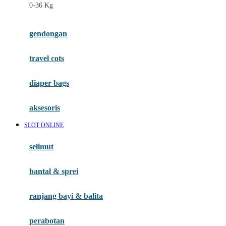
0-36 Kg
Fisher Price
Flipper
gendongan
Friends Of Sally
travel cots
G
diaper bags
Gb
Geko
aksesoris
Graco
SLOT ONLINE
Gund
selimut
H
bantal & sprei
Habbie
Haenim
ranjang bayi & balita
Happy Horse
perabotan