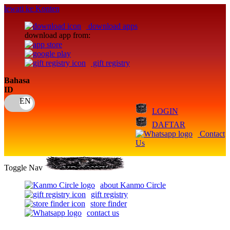
lewati ke Konten
download apps
download app from:
gift registry
Bahasa
ID
LOGIN
DAFTAR
Contact
Us
Toggle Nav
about Kanmo Circle
gift registry
store finder
contact us