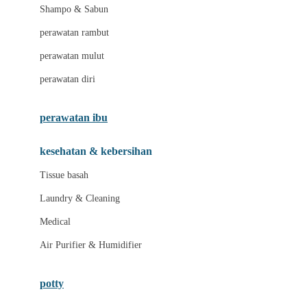
London Taxi
Shampo & Sabun
Love To Dream
perawatan rambut
perawatan mulut
M
perawatan diri
Magformers
Mama's Choice
perawatan ibu
Mamas&Papas
kesehatan & kebersihan
Mamaway
Tissue basah
Maxi Cosi
Laundry & Cleaning
Megabloks
Medical
Micro
Air Purifier & Humidifier
MiDeer
Mimi & Lula
potty
Mini Monkey