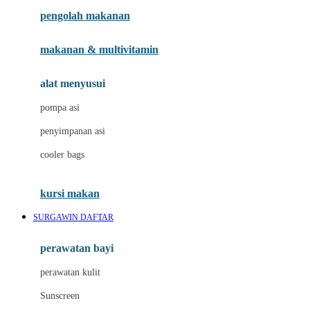
pengolah makanan
Joolz
Jujube
makanan & multivitamin
K
alat menyusui
Kiddycuts
pompa asi
Kumon
penyimpanan asi
L
cooler bags
Leapfrog
kursi makan
Leclerc
SURGAWIN DAFTAR
Lee Vierra
Lillebaby
perawatan bayi
Little Bird Told Me
perawatan kulit
Little Miss Janis
Sunscreen